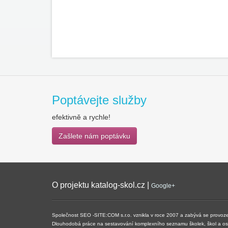
Poptávejte služby
efektivně a rychle!
Zašlete nám poptávku
O projektu katalog-skol.cz |
Google+
Společnost SEO -SITE:COM s.r.o. vznikla v roce 2007 a zabývá se provoze
Dlouhodobá práce na sestavování komplexního seznamu školek, škol a ostat