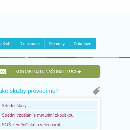
služeb
Dle situace
Dle ceny
Databáze
KONTAKTUJTE NÁŠI INSTITUCI
aké služby provádíme?
Střední školy
Střední vzdělání s maturitní zkouškou
SOŠ zemědělské a veterinární